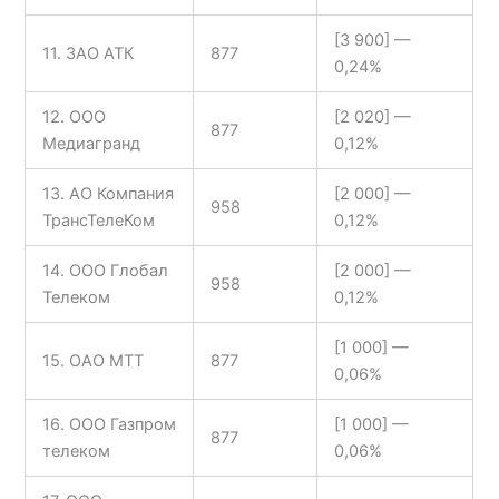
[3 900] —
11. ЗАО АТК
877
0,24%
12. ООО
[2 020] —
877
Медиагранд
0,12%
13. АО Компания
[2 000] —
958
ТрансТелеКом
0,12%
14. ООО Глобал
[2 000] —
958
Телеком
0,12%
[1 000] —
15. ОАО МТТ
877
0,06%
16. ООО Газпром
[1 000] —
877
телеком
0,06%