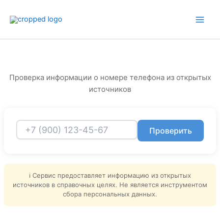
Перейти
к
содержимому
Проверка информации о номере телефона из открытых
источников
Проверить
ℹ️ Сервис предоставляет информацию из открытых
источников в справочных целях. Не является инструментом
сбора персональных данных.