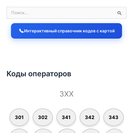
П
о
и
с
📞
Интерактивный справочник кодов с картой
к
:
Коды операторов
3XX
301
302
341
342
343