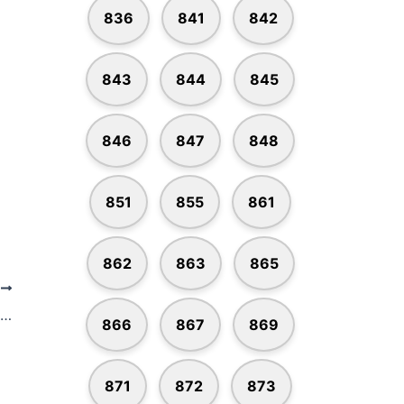
836
841
842
843
844
845
846
847
848
851
855
861
862
863
865
Е
Код 866 – оператор ПАО Ростелеком + ещё 5
866
867
869
871
872
873