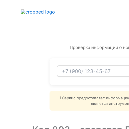
Перейти
к
содержимому
Проверка информации о но
ℹ️ Сервис предоставляет информаци
является инструмен