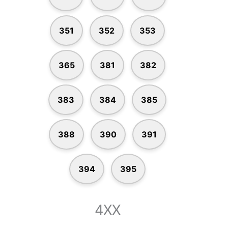
351
352
353
365
381
382
383
384
385
388
390
391
394
395
4XX