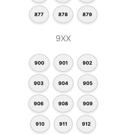
877
878
879
9XX
900
901
902
903
904
905
906
908
909
910
911
912