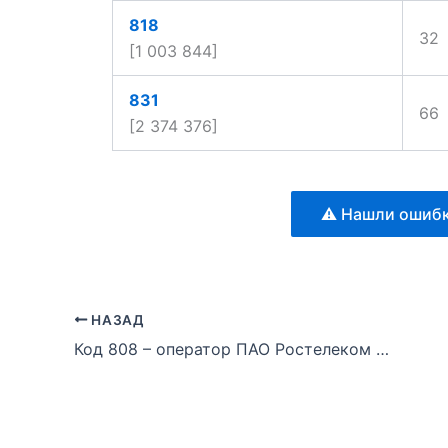
818
32
[1 003 844]
831
66
[2 374 376]
⚠️ Нашли ошибк
НАЗАД
Код 808 – оператор ПАО Ростелеком + ещё 4