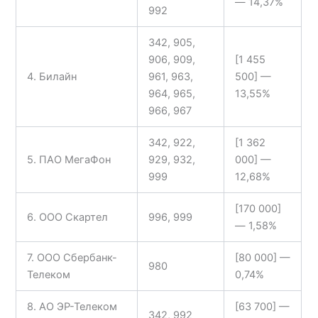
—
14,37%
992
342, 905,
906, 909,
[1 455
4. Билайн
961, 963,
500] —
964, 965,
13,55%
966, 967
342, 922,
[1 362
5. ПАО МегаФон
929, 932,
000] —
999
12,68%
[170 000]
6. ООО Скартел
996, 999
—
1,58%
7. ООО Сбербанк-
[80 000] —
980
Телеком
0,74%
8. АО ЭР-Телеком
[63 700] —
342, 992