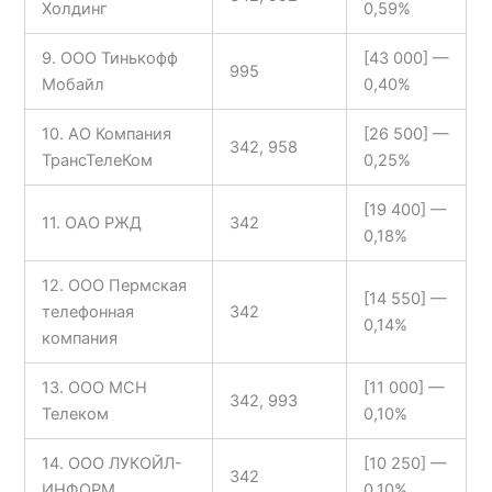
Холдинг
0,59%
9. ООО Тинькофф
[43 000] —
995
Мобайл
0,40%
10. АО Компания
[26 500] —
342, 958
ТрансТелеКом
0,25%
[19 400] —
11. ОАО РЖД
342
0,18%
12. ООО Пермская
[14 550] —
телефонная
342
0,14%
компания
13. ООО МСН
[11 000] —
342, 993
Телеком
0,10%
14. ООО ЛУКОЙЛ-
[10 250] —
342
ИНФОРМ
0,10%