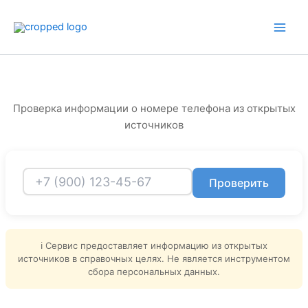
Перейти
к
содержимому
Проверка информации о номере телефона из открытых
источников
Проверить
ℹ️ Сервис предоставляет информацию из открытых
источников в справочных целях. Не является инструментом
сбора персональных данных.