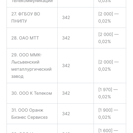
Телекоммуникации
0,03%
27. ФГБОУ ВО
[2 000] —
342
ПНИПУ
0,02%
[2 000] —
28. ОАО МТТ
342
0,02%
29. ООО ММК-
Лысьвенский
[2 000] —
342
металлургический
0,02%
завод
[1 970] —
30. ООО К Телеком
342
0,02%
31. ООО Оранж
[1 900] —
342
Бизнес Сервисез
0,02%
[1 600] —