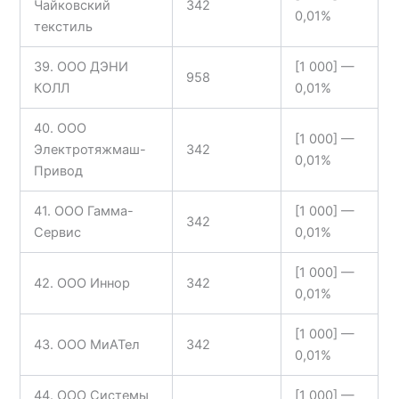
Чайковский
342
0,01%
текстиль
39. ООО ДЭНИ
[1 000] —
958
КОЛЛ
0,01%
40. ООО
[1 000] —
Электротяжмаш-
342
0,01%
Привод
41. ООО Гамма-
[1 000] —
342
Сервис
0,01%
[1 000] —
42. ООО Иннор
342
0,01%
[1 000] —
43. ООО МиАТел
342
0,01%
44. ООО Системы
[1 000] —