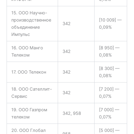
15. ООО Научно-
производственное
[10 009] —
342
объединение
0,09%
Импульс
16. ООО Манго
[8 950] —
342
Телеком
0,08%
[8 300] —
17. ООО Телекон
342
0,08%
18. ООО Сателлит-
[7 200] —
342
Сервис
0,07%
19. ООО Газпром
[7 000] —
342, 958
телеком
0,07%
20. ООО Глобал
[5 000] —