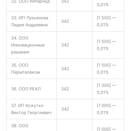
32. ООО Интернод
342
0,01%
33. ИП Лукьянова
[1 500] —
342
Лидия Андреевна
0,01%
34. ООО
[1 500] —
Инновационные
342
0,01%
решения
35. ООО
[1 500] —
342
Пермтелеком
0,01%
[1 300] —
36. ООО РЕАЛ
342
0,01%
37. ИП Кожутко
[1 000] —
342
Виктор Георгиевич
0,01%
38. ООО
[1 000] —