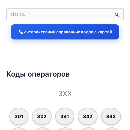
П
о
и
с
📞
Интерактивный справочник кодов с картой
к
:
Коды операторов
3XX
301
302
341
342
343