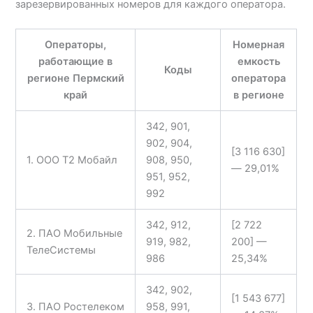
зарезервированных номеров для каждого оператора.
Операторы,
Номерная
работающие в
емкость
Коды
регионе Пермский
оператора
край
в регионе
342, 901,
902, 904,
[3 116 630]
1. ООО Т2 Мобайл
908, 950,
—
29,01%
951, 952,
992
342, 912,
[2 722
2. ПАО Мобильные
919, 982,
200] —
ТелеСистемы
986
25,34%
342, 902,
[1 543 677]
3. ПАО Ростелеком
958, 991,