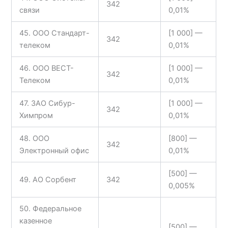
342
связи
0,01%
45. ООО Стандарт-
[1 000] —
342
телеком
0,01%
46. ООО ВЕСТ-
[1 000] —
342
Телеком
0,01%
47. ЗАО Сибур-
[1 000] —
342
Химпром
0,01%
48. ООО
[800] —
342
Электронный офис
0,01%
[500] —
49. АО Сорбент
342
0,005%
50. Федеральное
казенное
[500] —