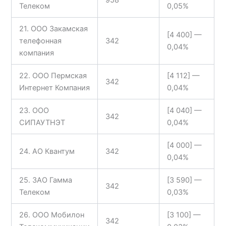
958
Телеком
0,05%
21. ООО Закамская
[4 400] —
телефонная
342
0,04%
компания
22. ООО Пермская
[4 112] —
342
Интернет Компания
0,04%
23. ООО
[4 040] —
342
СИПАУТНЭТ
0,04%
[4 000] —
24. АО Квантум
342
0,04%
25. ЗАО Гамма
[3 590] —
342
Телеком
0,03%
26. ООО Мобилон
[3 100] —
342