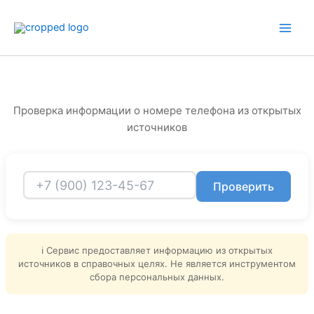
Перейти
к
содержимому
Проверка информации о номере телефона из открытых
источников
Проверить
ℹ️ Сервис предоставляет информацию из открытых
источников в справочных целях. Не является инструментом
сбора персональных данных.