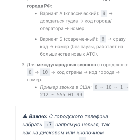
города РФ
:
Вариант А (классический):
8
→
дождаться гудка → код города/
оператора → номер.
Вариант Б (современный):
8
→ сразу
код → номер (без паузы, работает на
большинстве новых АТС).
Для
международных звонков
с городского:
8
→
10
→ код страны → код города →
номер.
Пример звонка в США:
8 ~ 10 ~ 1 ~
212 ~ 555-01-99
⚠️
Важно:
С городского телефона
набрать
напрямую нельзя, так
+7
как на дисковом или кнопочном