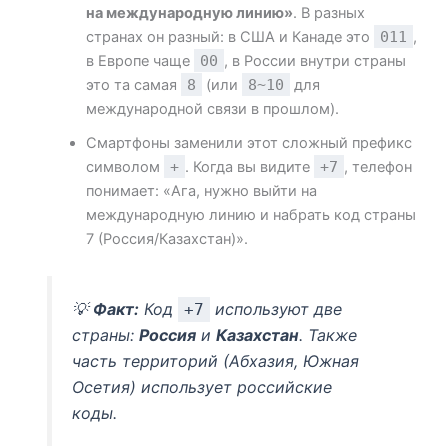
на международную линию»
. В разных
странах он разный: в США и Канаде это
011
,
в Европе чаще
00
, в России внутри страны
это та самая
8
(или
8~10
для
международной связи в прошлом).
Смартфоны заменили этот сложный префикс
символом
+
. Когда вы видите
+7
, телефон
понимает: «Ага, нужно выйти на
международную линию и набрать код страны
7 (Россия/Казахстан)».
💡
Факт:
Код
используют две
+7
страны:
Россия
и
Казахстан
. Также
часть территорий (Абхазия, Южная
Осетия) использует российские
коды.