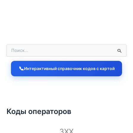
П
о
и
с
📞
Интерактивный справочник кодов с картой
к
:
Коды операторов
3XX