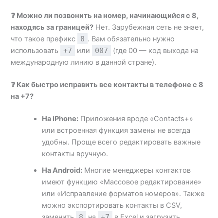
❓ Можно ли позвонить на номер, начинающийся с 8,
находясь за границей?
Нет. Зарубежная сеть не знает,
что такое префикс
8
. Вам обязательно нужно
использовать
+7
или
007
(где 00 — код выхода на
международную линию в данной стране).
❓ Как быстро исправить все контакты в телефоне с 8
на +7?
На iPhone:
Приложения вроде «Contacts+»
или встроенная функция замены не всегда
удобны. Проще всего редактировать важные
контакты вручную.
На Android:
Многие менеджеры контактов
имеют функцию «Массовое редактирование»
или «Исправление форматов номеров». Также
можно экспортировать контакты в CSV,
заменить
8
на
+7
в Excel и загрузить