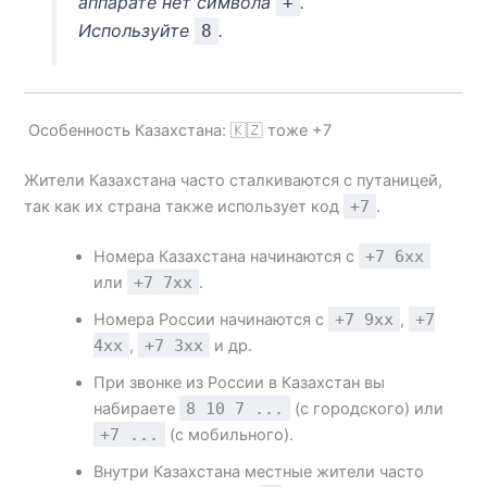
аппарате нет символа
.
+
Используйте
.
8
Особенность Казахстана: 🇰🇿 тоже +7
Жители Казахстана часто сталкиваются с путаницей,
так как их страна также использует код
+7
.
Номера Казахстана начинаются с
+7 6xx
или
+7 7xx
.
Номера России начинаются с
+7 9xx
,
+7
4xx
,
+7 3xx
и др.
При звонке из России в Казахстан вы
набираете
8 10 7 ...
(с городского) или
+7 ...
(с мобильного).
Внутри Казахстана местные жители часто