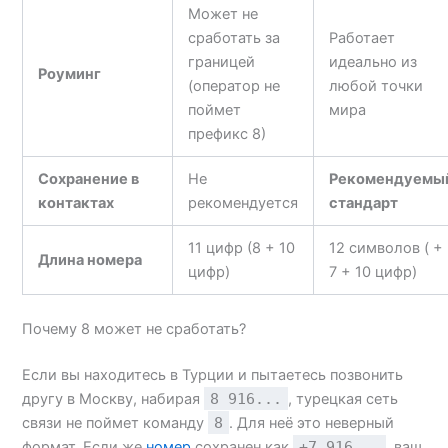
Может не
сработать за
Работает
границей
идеально из
Роуминг
(оператор не
любой точки
поймет
мира
префикс 8)
Сохранение в
Не
Рекомендуемы
контактах
рекомендуется
стандарт
11 цифр (8 + 10
12 символов ( +
Длина номера
цифр)
7 + 10 цифр)
Почему 8 может не сработать?
Если вы находитесь в Турции и пытаетесь позвонить
другу в Москву, набирая
8 916...
, турецкая сеть
связи не поймет команду
8
. Для неё это неверный
формат. Если же
номер
сохранен как
+7 916...
, ваш