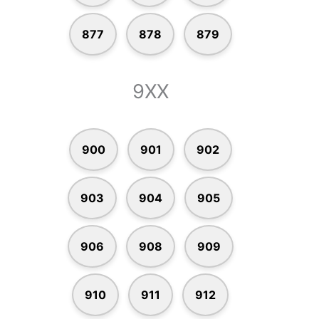
877
878
879
9XX
900
901
902
903
904
905
906
908
909
910
911
912