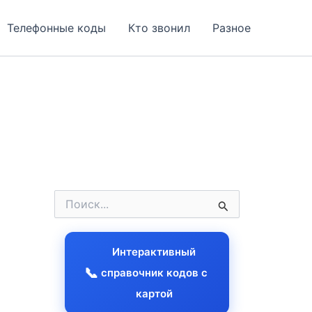
Телефонные коды
Кто звонил
Разное
П
о
и
с
Интерактивный
к
:
📞
справочник кодов с
картой