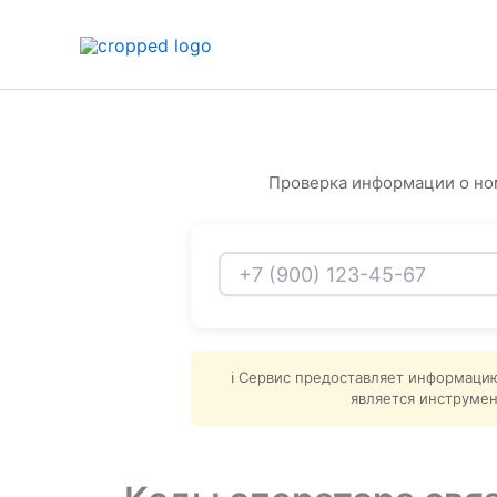
Перейти
к
содержимому
Проверка информации о но
ℹ️ Сервис предоставляет информаци
является инструмен