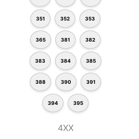
351
352
353
365
381
382
383
384
385
388
390
391
394
395
4XX